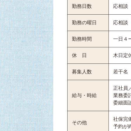
勤務日数
応相談
勤務の曜日
応相談
勤務時間
一日４
休 日
木日定
募集人数
若干名
正社員／
給与・時給
業務委
委細面
社保完
その他
予約が