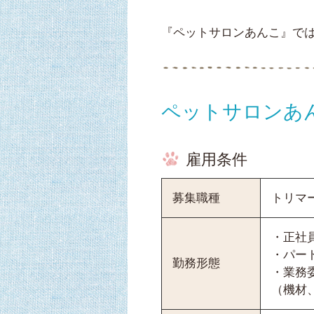
『ペットサロンあんこ』で
ペットサロン
雇用条件
募集職種
トリマ
・正社
・パー
勤務形態
・業務
（機材