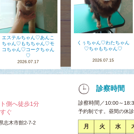
エステルちゃん♡あんこ
くぅちゃん♡わたちゃん
ちゃん♡もちちゃん♡モ
♡ちゃもちゃん♡
コちゃん♡コークちゃん
♡
2026.07.15
2026.07.17
診察時間
診察時間／10:00～18:
ト側へ徒歩1分
てすぐ
予約制です。昼間の休診
県志木市館2-7-2
月
火
水