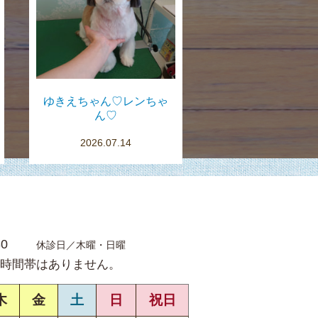
ゆきえちゃん♡レンちゃ
ん♡
2026.07.14
30
休診日／木曜・日曜
時間帯はありません。
木
金
土
日
祝日