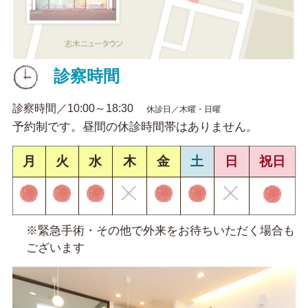
診察時間
診察時間／10:00～18:30
休診日／木曜・日曜
予約制です。昼間の休診時間帯はありません。
月
火
水
木
金
土
日
祝日
※緊急手術・その他で外来をお待ちいただく場合も
ございます