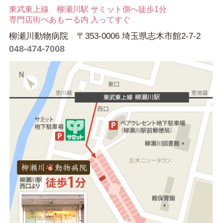
東武東上線 柳瀬川駅 サミット側へ徒歩1分
専門店街ぺあもーる内 入ってすぐ
柳瀬川動物病院 〒353-0006 埼玉県志木市館2-7-2
048-474-7008