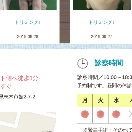
トリミング♪
トリミング♪
2019.09.28
2019.09.27
診察時間
診察時間／10:00～18:
ト側へ徒歩1分
てすぐ
予約制です。昼間の休診
県志木市館2-7-2
月
火
水
※緊急手術・その他