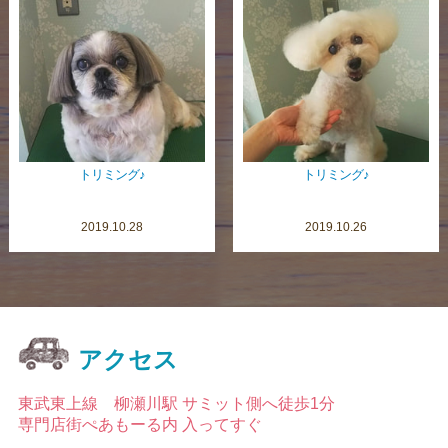
トリミング♪
トリミング♪
2019.10.28
2019.10.26
アクセス
東武東上線 柳瀬川駅 サミット側へ徒歩1分
専門店街ぺあもーる内 入ってすぐ