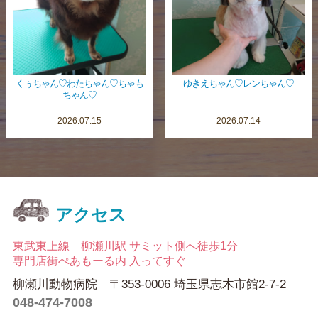
くぅちゃん♡わたちゃん♡ちゃも
ゆきえちゃん♡レンちゃん♡
ちゃん♡
2026.07.15
2026.07.14
アクセス
東武東上線 柳瀬川駅 サミット側へ徒歩1分
専門店街ぺあもーる内 入ってすぐ
柳瀬川動物病院 〒353-0006 埼玉県志木市館2-7-2
048-474-7008