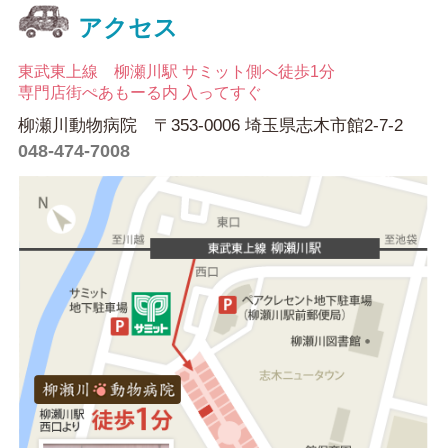
アクセス
東武東上線 柳瀬川駅 サミット側へ徒歩1分
専門店街ぺあもーる内 入ってすぐ
柳瀬川動物病院 〒353-0006 埼玉県志木市館2-7-2
048-474-7008