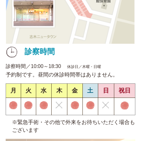
診察時間
診察時間／10:00～18:30
休診日／木曜・日曜
予約制です。昼間の休診時間帯はありません。
月
火
水
木
金
土
日
祝日
※緊急手術・その他で外来をお待ちいただく場合も
ございます