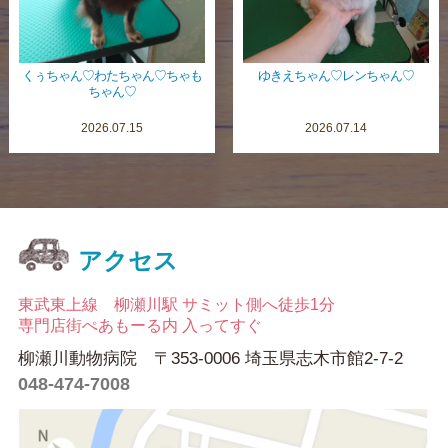
くぅちゃん♡わたちゃん♡ちゃも
ゆきえちゃん♡レンちゃん♡
ちゃん♡
2026.07.15
2026.07.14
アクセス
東武東上線 柳瀬川駅 サミット側へ徒歩1分
専門店街ぺあもーる内 入ってすぐ
柳瀬川動物病院 〒353-0006 埼玉県志木市館2-7-2
048-474-7008