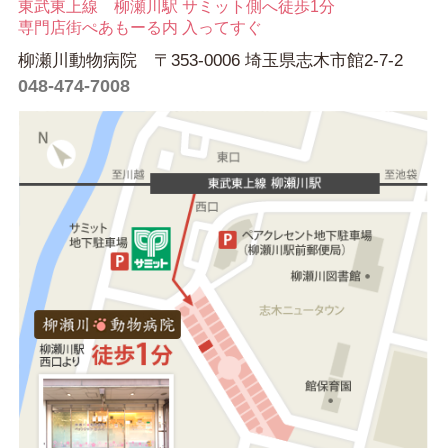
東武東上線 柳瀬川駅 サミット側へ徒歩1分
専門店街ぺあもーる内 入ってすぐ
柳瀬川動物病院 〒353-0006 埼玉県志木市館2-7-2
048-474-7008