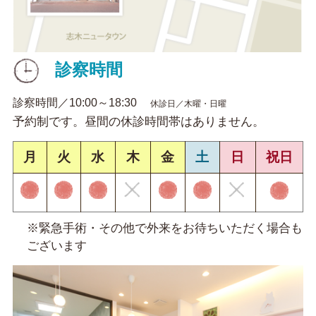
診察時間
診察時間／10:00～18:30
休診日／木曜・日曜
予約制です。昼間の休診時間帯はありません。
月
火
水
木
金
土
日
祝日
※緊急手術・その他で外来をお待ちいただく場合も
ございます