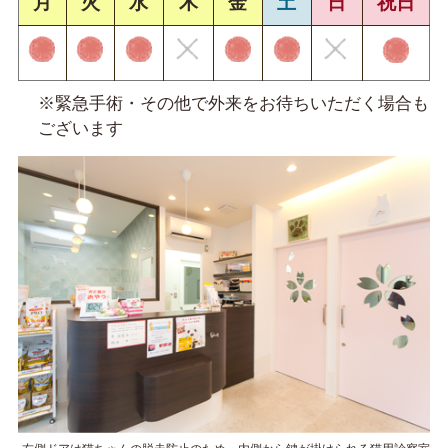
月
火
水
木
金
土
日
祝日
※緊急手術・その他で外来をお待ちいただく場合も
ございます