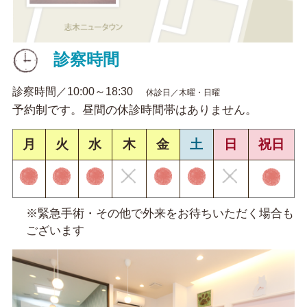
診察時間
診察時間／10:00～18:30
休診日／木曜・日曜
予約制です。昼間の休診時間帯はありません。
月
火
水
木
金
土
日
祝日
※緊急手術・その他で外来をお待ちいただく場合も
ございます