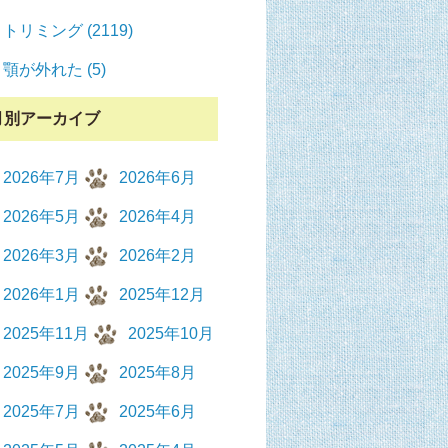
トリミング (2119)
顎が外れた (5)
月別アーカイブ
2026年7月
2026年6月
2026年5月
2026年4月
2026年3月
2026年2月
2026年1月
2025年12月
2025年11月
2025年10月
2025年9月
2025年8月
2025年7月
2025年6月