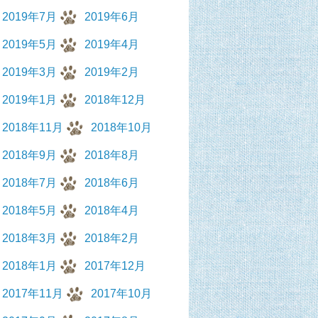
2019年7月
2019年6月
2019年5月
2019年4月
2019年3月
2019年2月
2019年1月
2018年12月
2018年11月
2018年10月
2018年9月
2018年8月
2018年7月
2018年6月
2018年5月
2018年4月
2018年3月
2018年2月
2018年1月
2017年12月
2017年11月
2017年10月