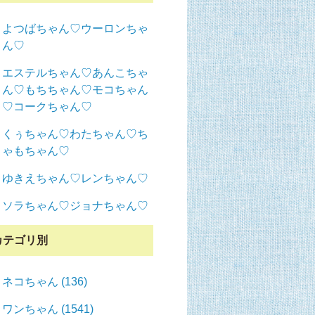
よつばちゃん♡ウーロンちゃ
ん♡
エステルちゃん♡あんこちゃ
ん♡もちちゃん♡モコちゃん
♡コークちゃん♡
くぅちゃん♡わたちゃん♡ち
ゃもちゃん♡
ゆきえちゃん♡レンちゃん♡
ソラちゃん♡ジョナちゃん♡
カテゴリ別
ネコちゃん (136)
ワンちゃん (1541)