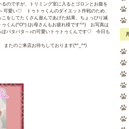
いるのですが、トリミング室に入るとゴロンとお腹を
) あ～可愛い♡ トゥトゥくんのダイエット作戦のため、
っこをしてたくさん遊んであげた結果、ちょっぴり減
くん(^O^) (お母さんもお疲れ様です^^) お写真は
っぽパタパタ～♪の可愛いトゥトゥくんです♡ 今日も
またのご来店お待ちしております(*^_^*)