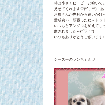
時は小さくピーピーと鳴いて
見せてくれます♡(*^。^*
お母さんが先月から追いかけ
量成功♪♪ 頑張ったね～トゥトゥ
いつもとアングルを変えてし
癒されました～(*´▽｀*)
いつもありがとうございます♪ 
シーズーのランちゃん♡