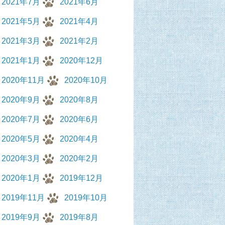
2021年7月
2021年6月
2021年5月
2021年4月
2021年3月
2021年2月
2021年1月
2020年12月
2020年11月
2020年10月
2020年9月
2020年8月
2020年7月
2020年6月
2020年5月
2020年4月
2020年3月
2020年2月
2020年1月
2019年12月
2019年11月
2019年10月
2019年9月
2019年8月