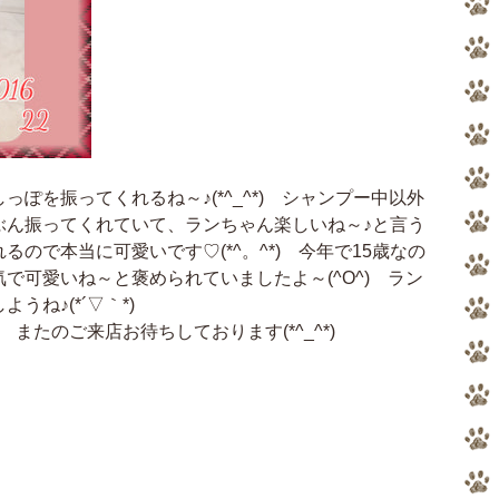
ぽを振ってくれるね～♪(*^_^*) シャンプー中以外
ぶん振ってくれていて、ランちゃん楽しいね～♪と言う
ので本当に可愛いです♡(*^。^*) 今年で15歳なの
で可愛いね～と褒められていましたよ～(^O^) ラン
ね♪(*´▽｀*)
またのご来店お待ちしております(*^_^*)