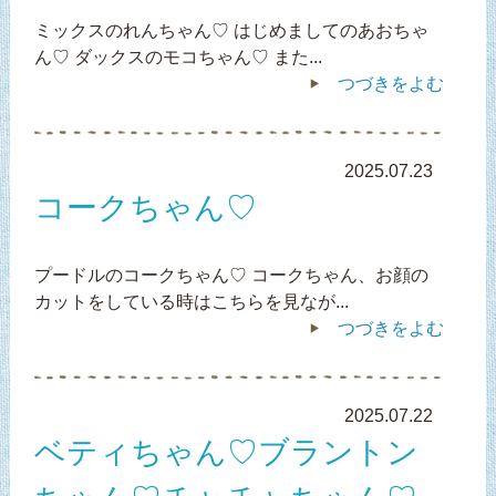
ミックスのれんちゃん♡ はじめましてのあおちゃ
ん♡ ダックスのモコちゃん♡ また...
つづきをよむ
2025.07.23
コークちゃん♡
プードルのコークちゃん♡ コークちゃん、お顔の
カットをしている時はこちらを見なが...
つづきをよむ
2025.07.22
ベティちゃん♡ブラントン