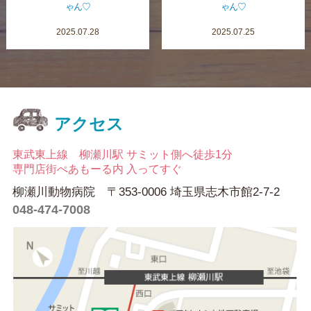
ゃん♡
ゃん♡
2025.07.28
2025.07.25
アクセス
東武東上線 柳瀬川駅 サミット側へ徒歩1分
専門店街ぺあもーる内 入ってすぐ
柳瀬川動物病院 〒353-0006 埼玉県志木市館2-7-2
048-474-7008