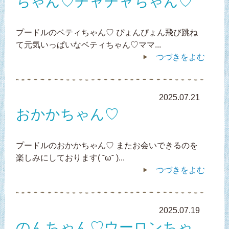
ちゃん♡チャチャちゃん♡
プードルのベティちゃん♡ ぴょんぴょん飛び跳ね
て元気いっぱいなベティちゃん♡ママ...
つづきをよむ
2025.07.21
おかかちゃん♡
プードルのおかかちゃん♡ またお会いできるのを
楽しみにしております( ˘ω˘ )...
つづきをよむ
2025.07.19
のんちゃん♡ウーロンちゃ