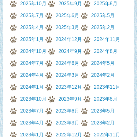
2025年10月
2025年9月
2025年8月
2025年7月
2025年6月
2025年5月
2025年4月
2025年3月
2025年2月
2025年1月
2024年12月
2024年11月
2024年10月
2024年9月
2024年8月
2024年7月
2024年6月
2024年5月
2024年4月
2024年3月
2024年2月
2024年1月
2023年12月
2023年11月
2023年10月
2023年9月
2023年8月
2023年7月
2023年6月
2023年5月
2023年4月
2023年3月
2023年2月
2023年1月
2022年12月
2022年11月