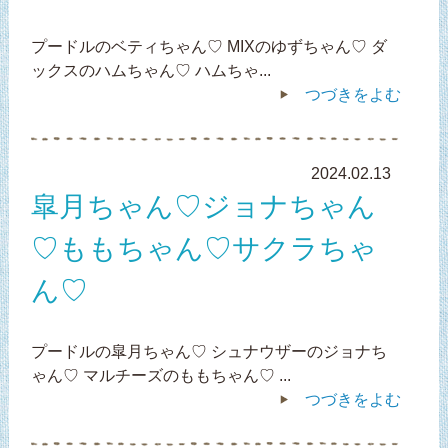
プードルのベティちゃん♡ MIXのゆずちゃん♡ ダ
ックスのハムちゃん♡ ハムちゃ...
つづきをよむ
2024.02.13
皐月ちゃん♡ジョナちゃん
♡ももちゃん♡サクラちゃ
ん♡
プードルの皐月ちゃん♡ シュナウザーのジョナち
ゃん♡ マルチーズのももちゃん♡ ...
つづきをよむ