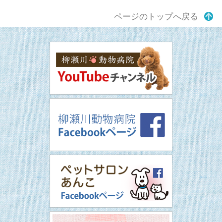
ページのトップへ戻る