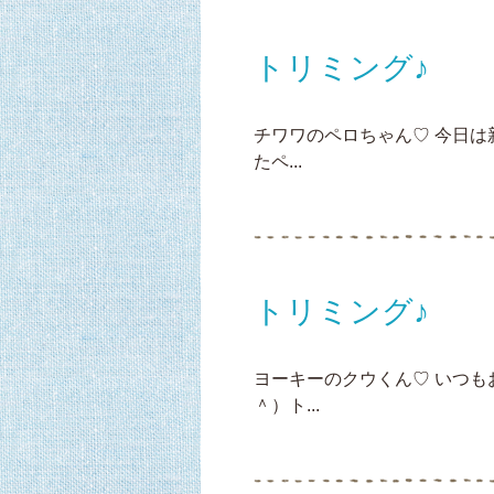
トリミング♪
チワワのペロちゃん♡ 今日
たペ...
トリミング♪
ヨーキーのクウくん♡ いつ
＾）ト...