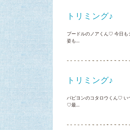
トリミング♪
プードルのノアくん♡ 今日
姿も...
トリミング♪
パピヨンのコタロウくん♡ 
♡最...