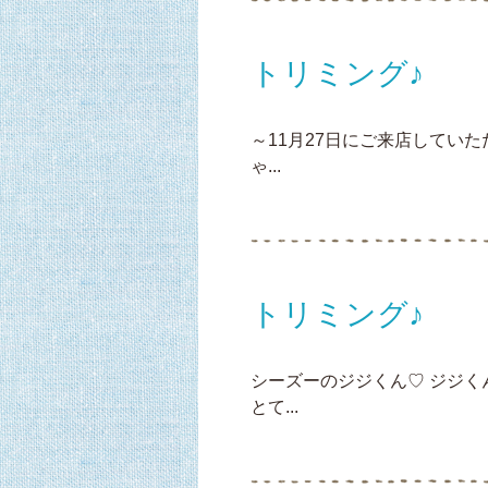
トリミング♪
～11月27日にご来店してい
ゃ...
トリミング♪
シーズーのジジくん♡ ジジ
とて...