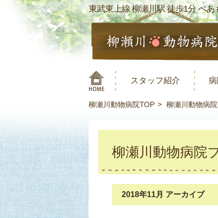
東武東上線 柳瀬川駅 徒歩1分 ぺあも
スタッフ紹介
病
柳瀬川動物病院TOP
柳瀬川動物病院
柳瀬川動物病院
2018年11月 アーカイブ