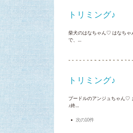
トリミング♪
柴犬のはなちゃん♡ はなち
で、...
トリミング♪
プードルのアンジュちゃん♡
♪終...
次の10件