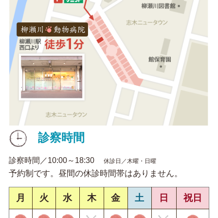
診察時間
診察時間／10:00～18:30
休診日／木曜・日曜
予約制です。昼間の休診時間帯はありません。
月
火
水
木
金
土
日
祝日