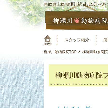
東武東上線 柳瀬川駅 徒歩1分 ぺあも
スタッフ紹介
病
柳瀬川動物病院TOP
柳瀬川動物病院
柳瀬川動物病院