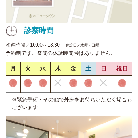
診察時間
診察時間／10:00～18:30
休診日／木曜・日曜
予約制です。昼間の休診時間帯はありません。
月
火
水
木
金
土
日
祝日
※緊急手術・その他で外来をお待ちいただく場合も
ございます