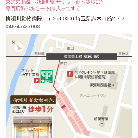
東武東上線 柳瀬川駅 サミット側へ徒歩1分
専門店街ぺあもーる内 入ってすぐ
柳瀬川動物病院 〒353-0006 埼玉県志木市館2-7-2
048-474-7008