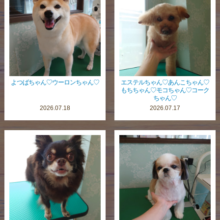
よつばちゃん♡ウーロンちゃん♡
エステルちゃん♡あんこちゃん♡
もちちゃん♡モコちゃん♡コーク
ちゃん♡
2026.07.18
2026.07.17