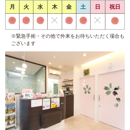
月
火
水
木
金
土
日
祝日
※緊急手術・その他で外来をお待ちいただく場合も
ございます