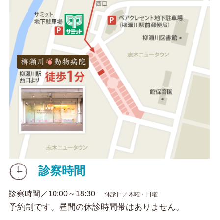
診察時間
診察時間／10:00～18:30
休診日／木曜・日曜
予約制です。昼間の休診時間帯はありません。