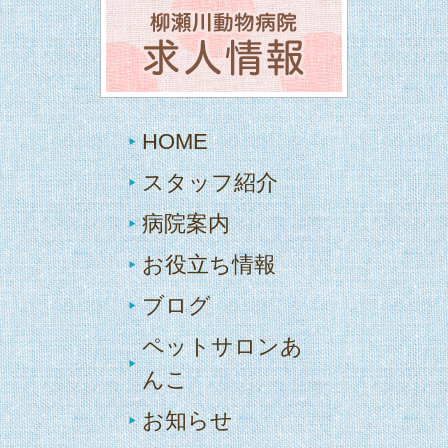
HOME
スタッフ紹介
病院案内
お役立ち情報
ブログ
ペットサロンあ
んこ
お知らせ