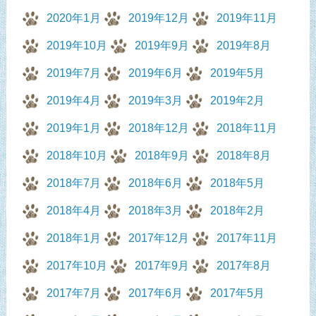
2020年1月
2019年12月
2019年11月
2019年10月
2019年9月
2019年8月
2019年7月
2019年6月
2019年5月
2019年4月
2019年3月
2019年2月
2019年1月
2018年12月
2018年11月
2018年10月
2018年9月
2018年8月
2018年7月
2018年6月
2018年5月
2018年4月
2018年3月
2018年2月
2018年1月
2017年12月
2017年11月
2017年10月
2017年9月
2017年8月
2017年7月
2017年6月
2017年5月