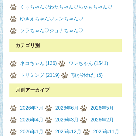
くぅちゃん♡わたちゃん♡ちゃもちゃん♡
ゆきえちゃん♡レンちゃん♡
ソラちゃん♡ジョナちゃん♡
カテゴリ別
ネコちゃん (136)
ワンちゃん (1541)
トリミング (2119)
顎が外れた (5)
月別アーカイブ
2026年7月
2026年6月
2026年5月
2026年4月
2026年3月
2026年2月
2026年1月
2025年12月
2025年11月