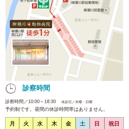
診察時間
診察時間／10:00～18:30
休診日／木曜・日曜
予約制です。昼間の休診時間帯はありません。
月
火
水
木
金
土
日
祝日