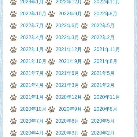
2023年1月
2022年12月
2022年11月
2022年10月
2022年9月
2022年8月
2022年7月
2022年6月
2022年5月
2022年4月
2022年3月
2022年2月
2022年1月
2021年12月
2021年11月
2021年10月
2021年9月
2021年8月
2021年7月
2021年6月
2021年5月
2021年4月
2021年3月
2021年2月
2021年1月
2020年12月
2020年11月
2020年10月
2020年9月
2020年8月
2020年7月
2020年6月
2020年5月
2020年4月
2020年3月
2020年2月