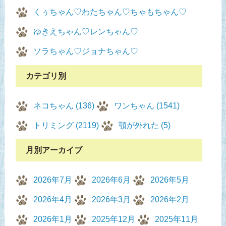
くぅちゃん♡わたちゃん♡ちゃもちゃん♡
ゆきえちゃん♡レンちゃん♡
ソラちゃん♡ジョナちゃん♡
カテゴリ別
ネコちゃん (136)
ワンちゃん (1541)
トリミング (2119)
顎が外れた (5)
月別アーカイブ
2026年7月
2026年6月
2026年5月
2026年4月
2026年3月
2026年2月
2026年1月
2025年12月
2025年11月