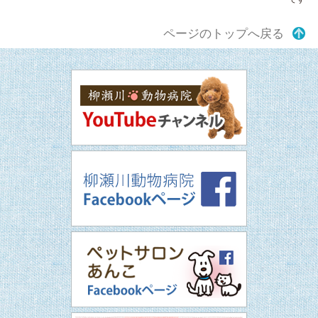
ページのトップへ戻る