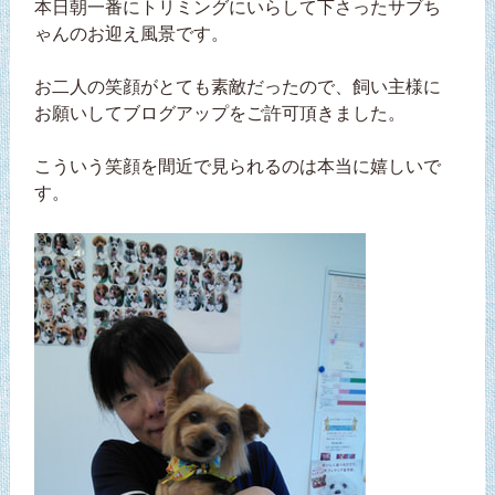
本日朝一番にトリミングにいらして下さったサブち
ゃんのお迎え風景です。
お二人の笑顔がとても素敵だったので、飼い主様に
お願いしてブログアップをご許可頂きました。
こういう笑顔を間近で見られるのは本当に嬉しいで
す。