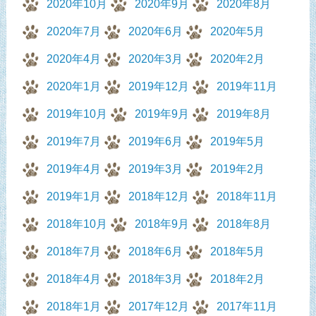
2020年10月
2020年9月
2020年8月
2020年7月
2020年6月
2020年5月
2020年4月
2020年3月
2020年2月
2020年1月
2019年12月
2019年11月
2019年10月
2019年9月
2019年8月
2019年7月
2019年6月
2019年5月
2019年4月
2019年3月
2019年2月
2019年1月
2018年12月
2018年11月
2018年10月
2018年9月
2018年8月
2018年7月
2018年6月
2018年5月
2018年4月
2018年3月
2018年2月
2018年1月
2017年12月
2017年11月