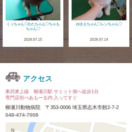
くぅちゃん♡わたちゃん♡ちゃも
ゆきえちゃん♡レンちゃん♡
ちゃん♡
2026.07.15
2026.07.14
アクセス
東武東上線 柳瀬川駅 サミット側へ徒歩1分
専門店街ぺあもーる内 入ってすぐ
柳瀬川動物病院 〒353-0006 埼玉県志木市館2-7-2
048-474-7008