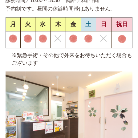
診察時間／10:00～18:30
休診日／木曜・日曜
予約制です。昼間の休診時間帯はありません。
月
火
水
木
金
土
日
祝日
※緊急手術・その他で外来をお待ちいただく場合も
ございます