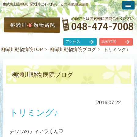
東武東上線 柳瀬川駅 徒歩1分 ぺあもーる内 -
柳瀬川動物病院
アクセス
診察時間
柳瀬川動物病院TOP
柳瀬川動物病院ブログ
トリミング♪
柳瀬川動物病院ブログ
2016.07.22
トリミング♪
チワワのティアラくん♡