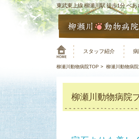
東武東上線 柳瀬川駅 徒歩1分 ぺあも
スタッフ紹介
病
柳瀬川動物病院TOP
柳瀬川動物病院
柳瀬川動物病院