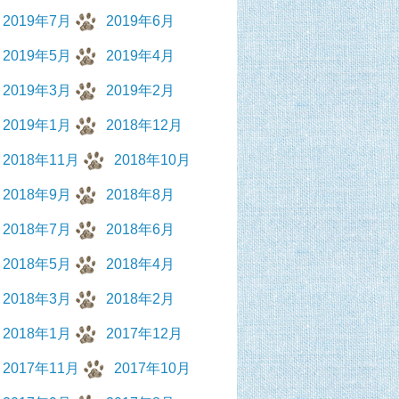
2019年7月
2019年6月
2019年5月
2019年4月
2019年3月
2019年2月
2019年1月
2018年12月
2018年11月
2018年10月
2018年9月
2018年8月
2018年7月
2018年6月
2018年5月
2018年4月
2018年3月
2018年2月
2018年1月
2017年12月
2017年11月
2017年10月