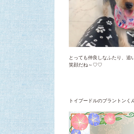
とっても仲良しなふたり、追い
笑顔だね～♡♡
トイプードルのブラントンく