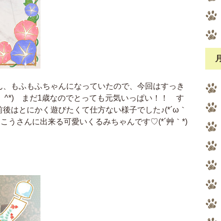
ん、もふもふちゃんになっていたので、今回はすっき
。^*) まだ1歳なのでとっても元気いっぱい！！ す
後はとにかく遊びたくて仕方ない様子でした♪(*´ω｀
こうさんに出来る可愛いくるみちゃんです♡(*´艸｀*)