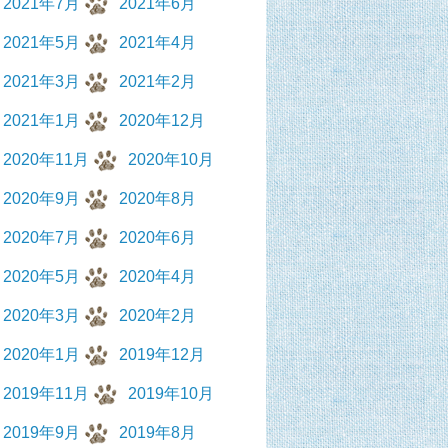
2021年7月
2021年6月
2021年5月
2021年4月
2021年3月
2021年2月
2021年1月
2020年12月
2020年11月
2020年10月
2020年9月
2020年8月
2020年7月
2020年6月
2020年5月
2020年4月
2020年3月
2020年2月
2020年1月
2019年12月
2019年11月
2019年10月
2019年9月
2019年8月