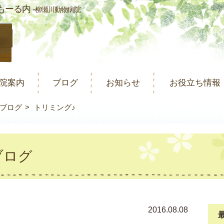
ーる内 -
柳瀬川動物病院
院案内
ブログ
お知らせ
お役立ち情報
ブログ
トリミング♪
ブログ
2016.08.08