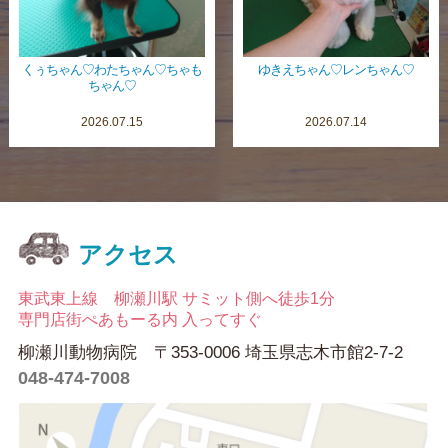
くぅちゃん♡わたちゃん♡ちゃも
ゆきえちゃん♡レンちゃん♡
ちゃん♡
2026.07.15
2026.07.14
アクセス
東武東上線 柳瀬川駅 サミット側へ徒歩1分
専門店街ぺあもーる内 入ってすぐ
柳瀬川動物病院 〒353-0006 埼玉県志木市館2-7-2
048-474-7008