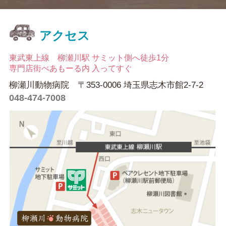
アクセス
東武東上線 柳瀬川駅 サミット側へ徒歩1分
専門店街ぺあもーる内 入ってすぐ
柳瀬川動物病院 〒353-0006 埼玉県志木市館2-7-2
048-474-7008