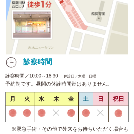
診察時間
診察時間／10:00～18:30
休診日／木曜・日曜
予約制です。昼間の休診時間帯はありません。
月
火
水
木
金
土
日
祝日
※緊急手術・その他で外来をお待ちいただく場合も