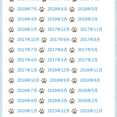
2018年7月
2018年6月
2018年5月
2018年4月
2018年3月
2018年2月
2018年1月
2017年12月
2017年11月
2017年10月
2017年9月
2017年8月
2017年7月
2017年6月
2017年5月
2017年4月
2017年3月
2017年2月
2017年1月
2016年12月
2016年11月
2016年10月
2016年9月
2016年8月
2016年7月
2016年6月
2016年5月
2016年4月
2016年3月
2016年2月
2016年1月
2015年12月
2015年11月