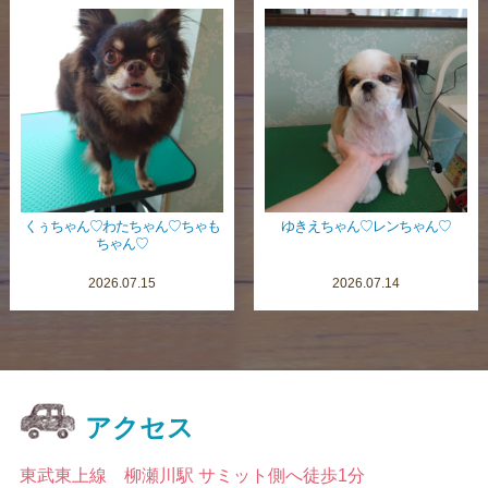
くぅちゃん♡わたちゃん♡ちゃも
ゆきえちゃん♡レンちゃん♡
ちゃん♡
2026.07.15
2026.07.14
アクセス
東武東上線 柳瀬川駅 サミット側へ徒歩1分