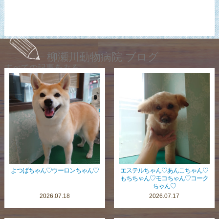
柳瀬川動物病院 ブログ
すべての記事をみる
よつばちゃん♡ウーロンちゃん♡
エステルちゃん♡あんこちゃん♡
もちちゃん♡モコちゃん♡コーク
ちゃん♡
2026.07.18
2026.07.17