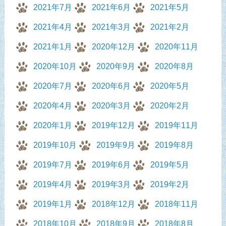
2021年7月
2021年6月
2021年5月
2021年4月
2021年3月
2021年2月
2021年1月
2020年12月
2020年11月
2020年10月
2020年9月
2020年8月
2020年7月
2020年6月
2020年5月
2020年4月
2020年3月
2020年2月
2020年1月
2019年12月
2019年11月
2019年10月
2019年9月
2019年8月
2019年7月
2019年6月
2019年5月
2019年4月
2019年3月
2019年2月
2019年1月
2018年12月
2018年11月
2018年10月
2018年9月
2018年8月