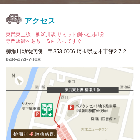
アクセス
東武東上線 柳瀬川駅 サミット側へ徒歩1分
専門店街ぺあもーる内 入ってすぐ
柳瀬川動物病院 〒353-0006 埼玉県志木市館2-7-2
048-474-7008