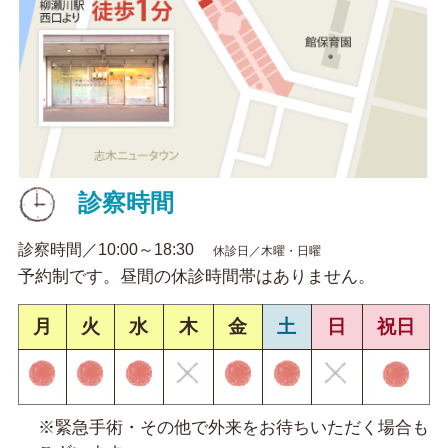
診察時間
診察時間／10:00～18:30
休診日／木曜・日曜
予約制です。昼間の休診時間帯はありません。
月
火
水
木
金
土
日
祝日
※緊急手術・その他で外来をお待ちいただく場合も