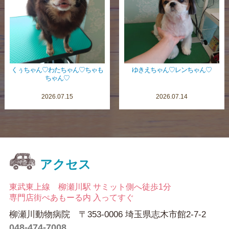
くぅちゃん♡わたちゃん♡ちゃも
ゆきえちゃん♡レンちゃん♡
ちゃん♡
2026.07.15
2026.07.14
アクセス
東武東上線 柳瀬川駅 サミット側へ徒歩1分
専門店街ぺあもーる内 入ってすぐ
柳瀬川動物病院 〒353-0006 埼玉県志木市館2-7-2
048-474-7008