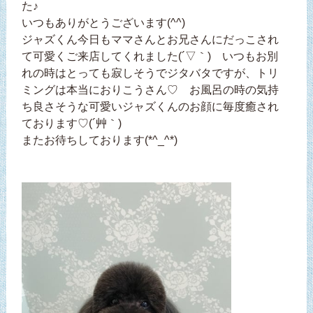
た♪
いつもありがとうございます(^^)
ジャズくん今日もママさんとお兄さんにだっこされ
て可愛くご来店してくれました(´▽｀) いつもお別
れの時はとっても寂しそうでジタバタですが、トリ
ミングは本当におりこうさん♡ お風呂の時の気持
ち良さそうな可愛いジャズくんのお顔に毎度癒され
ております♡(´艸｀)
またお待ちしております(*^_^*)