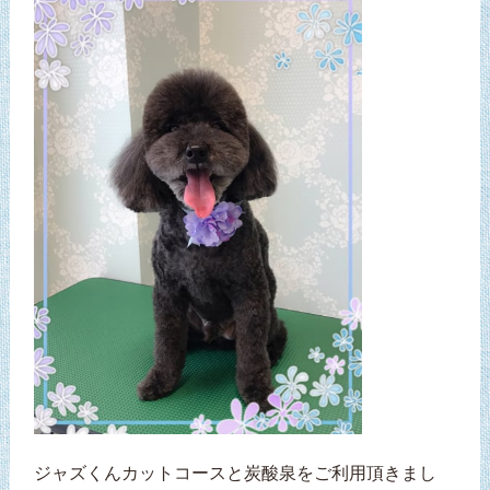
ジャズくんカットコースと炭酸泉をご利用頂きまし