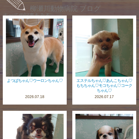
柳瀬川動物病院 ブログ
すべての記事をみる
よつばちゃん♡ウーロンちゃん♡
エステルちゃん♡あんこちゃん♡
もちちゃん♡モコちゃん♡コーク
ちゃん♡
2026.07.18
2026.07.17