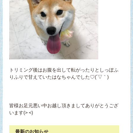
トリミング後はお腹を出して転がったりとしっぽふ
りふりで甘えていたはなちゃんでした♡(´▽｀)
皆様お足元悪い中お越し頂きましてありがとうござ
います(> <)
最新のお知らせ