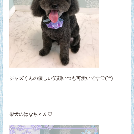
ジャズくんの優しい笑顔いつも可愛いです♡(^^)
柴犬のはなちゃん♡