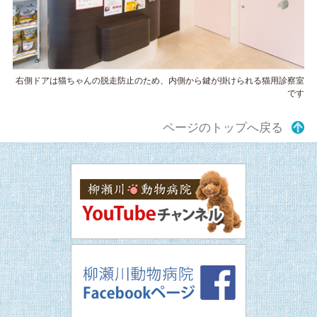
右側ドアは猫ちゃんの脱走防止のため、内側から鍵が掛けられる猫用診察室
です
ページのトップへ戻る