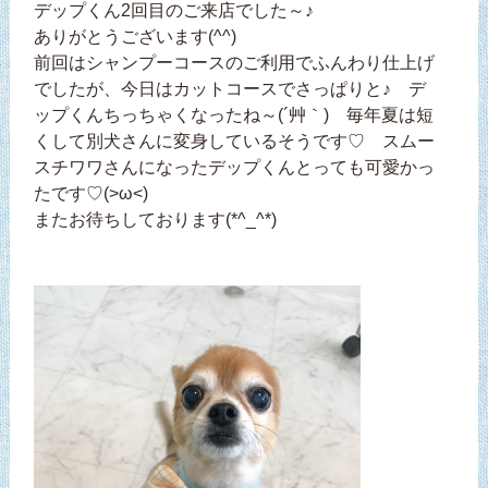
デップくん2回目のご来店でした～♪
ありがとうございます(^^)
前回はシャンプーコースのご利用でふんわり仕上げ
でしたが、今日はカットコースでさっぱりと♪ デ
ップくんちっちゃくなったね～(´艸｀) 毎年夏は短
くして別犬さんに変身しているそうです♡ スムー
スチワワさんになったデップくんとっても可愛かっ
たです♡(>ω<)
またお待ちしております(*^_^*)