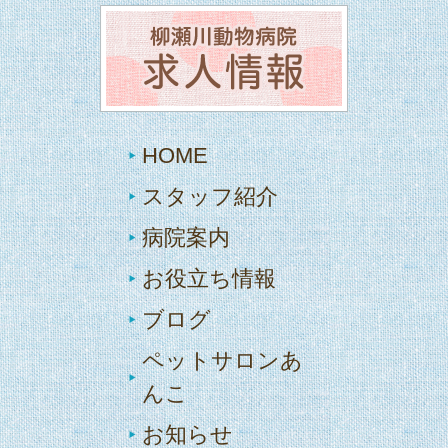
HOME
スタッフ紹介
病院案内
お役立ち情報
ブログ
ペットサロンあ
んこ
お知らせ