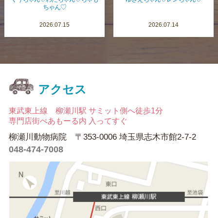
ちゃん♡
2026.07.15
2026.07.14
アクセス
東武東上線 柳瀬川駅 サミット側へ徒歩1分
専門店街ぺあもーる内 入ってすぐ
柳瀬川動物病院 〒353-0006 埼玉県志木市館2-7-2
048-474-7008