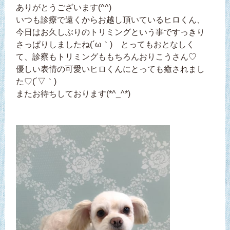
ありがとうございます(^^)
いつも診療で遠くからお越し頂いているヒロくん、
今日はお久しぶりのトリミングという事ですっきり
さっぱりしましたね(´ω｀) とってもおとなしく
て、診察もトリミングももちろんおりこうさん♡
優しい表情の可愛いヒロくんにとっても癒されまし
た♡(´▽｀)
またお待ちしております(*^_^*)