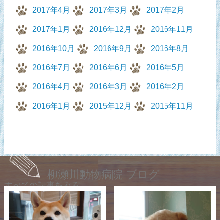
2017年4月
2017年3月
2017年2月
2017年1月
2016年12月
2016年11月
2016年10月
2016年9月
2016年8月
2016年7月
2016年6月
2016年5月
2016年4月
2016年3月
2016年2月
2016年1月
2015年12月
2015年11月
柳瀬川動物病院 ブログ
すべての記事をみる