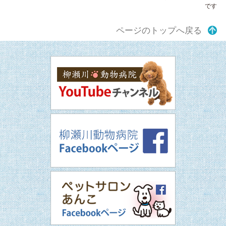
です
ページのトップへ戻る