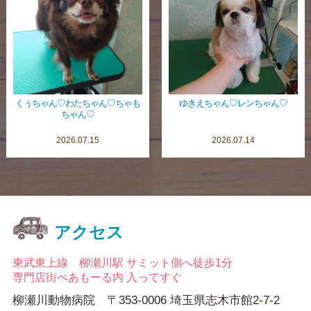
くぅちゃん♡わたちゃん♡ちゃも
ゆきえちゃん♡レンちゃん♡
ちゃん♡
2026.07.15
2026.07.14
アクセス
東武東上線 柳瀬川駅 サミット側へ徒歩1分
専門店街ぺあもーる内 入ってすぐ
柳瀬川動物病院 〒353-0006 埼玉県志木市館2-7-2