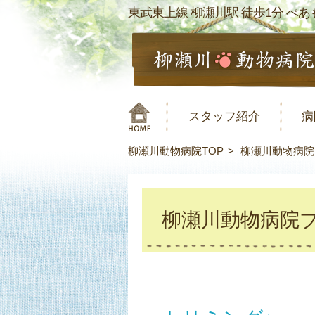
東武東上線 柳瀬川駅 徒歩1分 ぺあも
スタッフ紹介
病
柳瀬川動物病院TOP
柳瀬川動物病院
柳瀬川動物病院