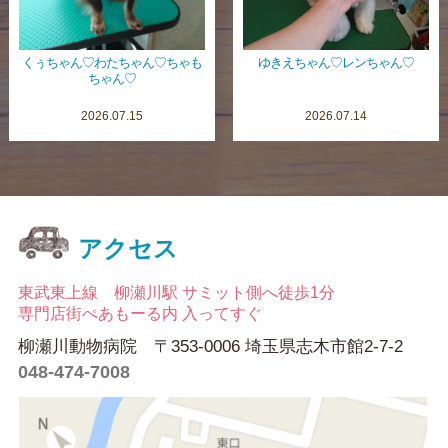
くぅちゃん♡わたちゃん♡ちゃも
ゆきえちゃん♡レンちゃん♡
ちゃん♡
2026.07.15
2026.07.14
アクセス
東武東上線 柳瀬川駅 サミット側へ徒歩1分
専門店街ぺあもーる内 入ってすぐ
柳瀬川動物病院 〒353-0006 埼玉県志木市館2-7-2
048-474-7008