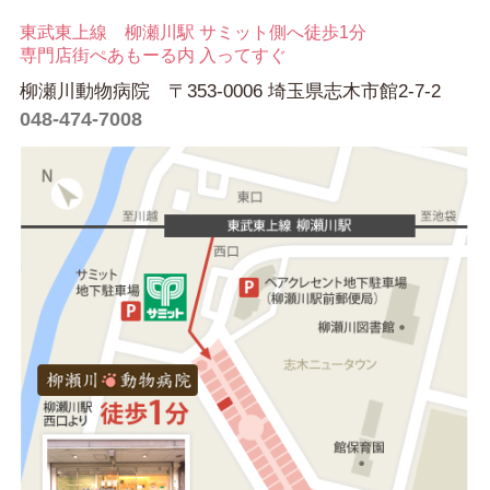
東武東上線 柳瀬川駅 サミット側へ徒歩1分
専門店街ぺあもーる内 入ってすぐ
柳瀬川動物病院 〒353-0006 埼玉県志木市館2-7-2
048-474-7008