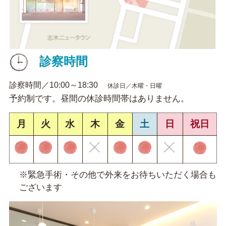
診察時間
診察時間／10:00～18:30
休診日／木曜・日曜
予約制です。昼間の休診時間帯はありません。
月
火
水
木
金
土
日
祝日
※緊急手術・その他で外来をお待ちいただく場合も
ございます