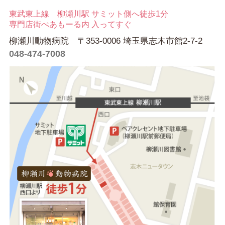
東武東上線 柳瀬川駅 サミット側へ徒歩1分
専門店街ぺあもーる内 入ってすぐ
柳瀬川動物病院 〒353-0006 埼玉県志木市館2-7-2
048-474-7008