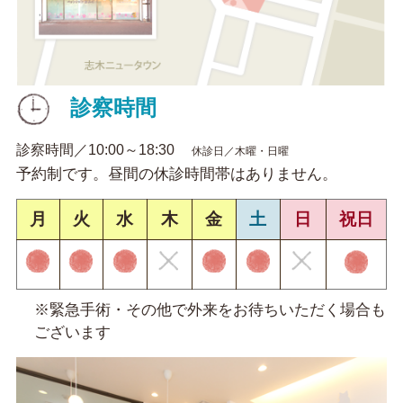
診察時間
診察時間／10:00～18:30
休診日／木曜・日曜
予約制です。昼間の休診時間帯はありません。
月
火
水
木
金
土
日
祝日
※緊急手術・その他で外来をお待ちいただく場合も
ございます