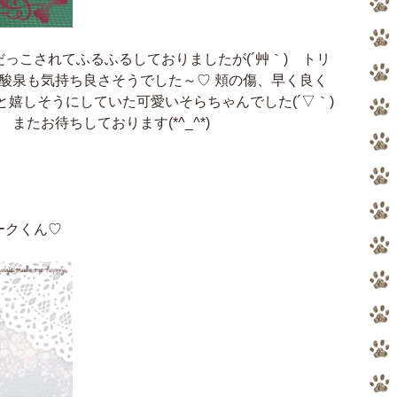
っこされてふるふるしておりましたが(´艸｀) トリ
酸泉も気持ち良さそうでした～♡ 頬の傷、早く良く
わると嬉しそうにしていた可愛いそらちゃんでした(´▽｀)
またお待ちしております(*^_^*)
ークくん♡