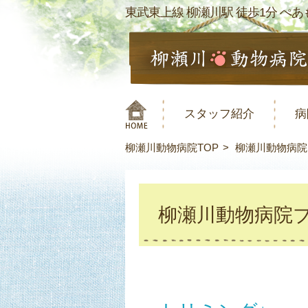
東武東上線 柳瀬川駅 徒歩1分 ぺあも
スタッフ紹介
病
柳瀬川動物病院TOP
柳瀬川動物病院
柳瀬川動物病院