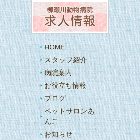
HOME
スタッフ紹介
病院案内
お役立ち情報
ブログ
ペットサロンあ
んこ
お知らせ