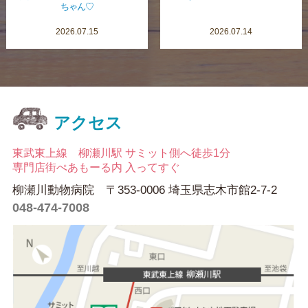
ちゃん♡
2026.07.15
2026.07.14
アクセス
東武東上線 柳瀬川駅 サミット側へ徒歩1分
専門店街ぺあもーる内 入ってすぐ
柳瀬川動物病院 〒353-0006 埼玉県志木市館2-7-2
048-474-7008