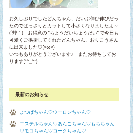
お久しぶりでしたどんちゃん、だいぶ伸び伸びだっ
たのでばっさりとカットして小さくなりましたよ～
(´艸｀) お得意の “ちょうだいちょうだい” で今日も
可愛くご挨拶してくれたどんちゃん、おりこうさん
に出来ました♡(>ω<)
いつもありがとうございます♪ またお待ちしてお
ります(*^_^*)
最新のお知らせ
よつばちゃん♡ウーロンちゃん♡
エステルちゃん♡あんこちゃん♡もちちゃん
♡モコちゃん♡コークちゃん♡