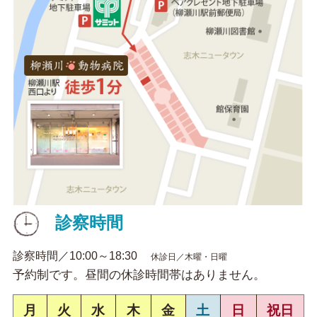
診察時間
診察時間／10:00～18:30
休診日／木曜・日曜
予約制です。昼間の休診時間帯はありません。
月
火
水
木
金
土
日
祝日