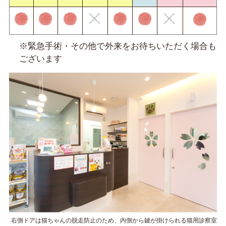
※緊急手術・その他で外来をお待ちいただく場合も
ございます
右側ドアは猫ちゃんの脱走防止のため、内側から鍵が掛けられる猫用診察室