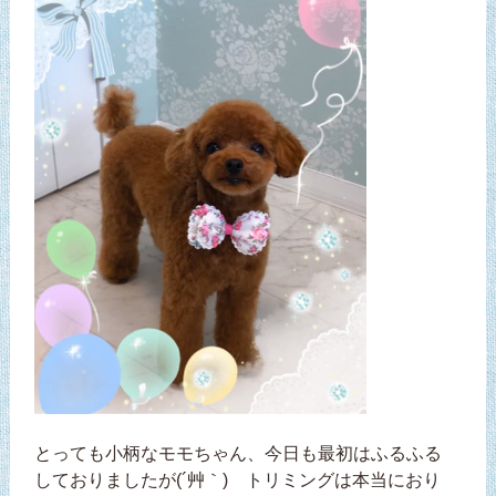
とっても小柄なモモちゃん、今日も最初はふるふる
しておりましたが(´艸｀) トリミングは本当におり