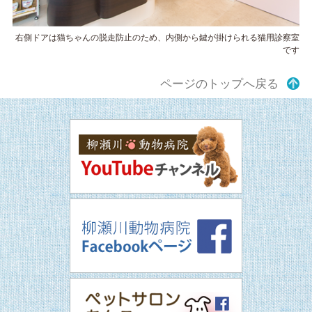
右側ドアは猫ちゃんの脱走防止のため、内側から鍵が掛けられる猫用診察室
です
ページのトップへ戻る