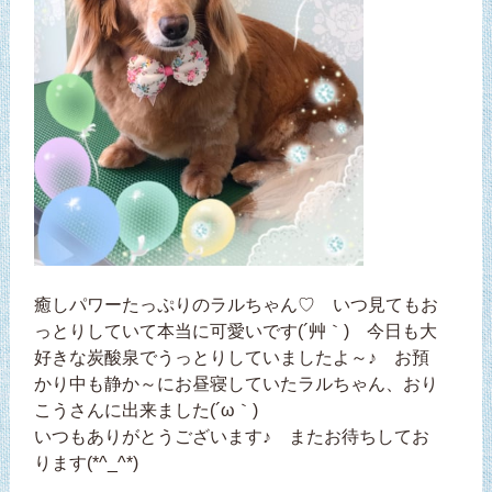
癒しパワーたっぷりのラルちゃん♡ いつ見てもお
っとりしていて本当に可愛いです(´艸｀) 今日も大
好きな炭酸泉でうっとりしていましたよ～♪ お預
かり中も静か～にお昼寝していたラルちゃん、おり
こうさんに出来ました(´ω｀)
いつもありがとうございます♪ またお待ちしてお
ります(*^_^*)