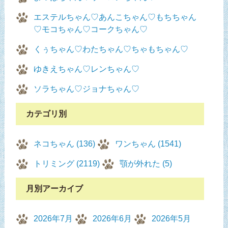
エステルちゃん♡あんこちゃん♡もちちゃん
♡モコちゃん♡コークちゃん♡
くぅちゃん♡わたちゃん♡ちゃもちゃん♡
ゆきえちゃん♡レンちゃん♡
ソラちゃん♡ジョナちゃん♡
カテゴリ別
ネコちゃん (136)
ワンちゃん (1541)
トリミング (2119)
顎が外れた (5)
月別アーカイブ
2026年7月
2026年6月
2026年5月