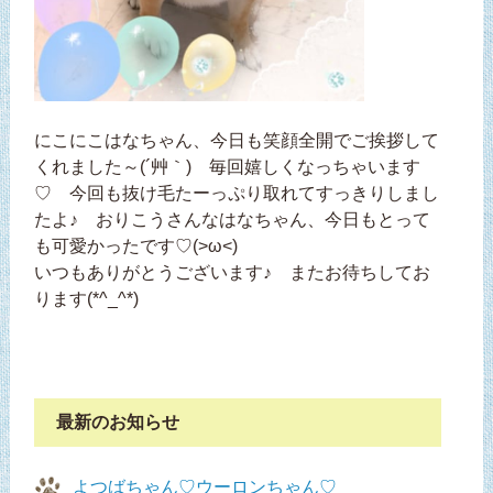
にこにこはなちゃん、今日も笑顔全開でご挨拶して
くれました～(´艸｀) 毎回嬉しくなっちゃいます
♡ 今回も抜け毛たーっぷり取れてすっきりしまし
たよ♪ おりこうさんなはなちゃん、今日もとって
も可愛かったです♡(>ω<)
いつもありがとうございます♪ またお待ちしてお
ります(*^_^*)
最新のお知らせ
よつばちゃん♡ウーロンちゃん♡