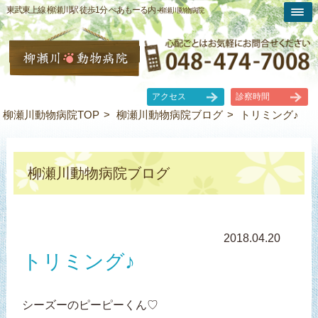
東武東上線 柳瀬川駅 徒歩1分 ぺあもーる内 -
柳瀬川動物病院
アクセス
診察時間
柳瀬川動物病院TOP
柳瀬川動物病院ブログ
トリミング♪
柳瀬川動物病院ブログ
2018.04.20
トリミング♪
シーズーのピーピーくん♡