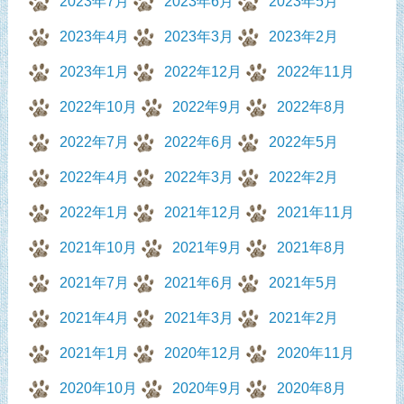
2023年7月
2023年6月
2023年5月
2023年4月
2023年3月
2023年2月
2023年1月
2022年12月
2022年11月
2022年10月
2022年9月
2022年8月
2022年7月
2022年6月
2022年5月
2022年4月
2022年3月
2022年2月
2022年1月
2021年12月
2021年11月
2021年10月
2021年9月
2021年8月
2021年7月
2021年6月
2021年5月
2021年4月
2021年3月
2021年2月
2021年1月
2020年12月
2020年11月
2020年10月
2020年9月
2020年8月