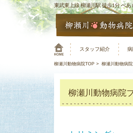
東武東上線 柳瀬川駅 徒歩1分 ぺあも
スタッフ紹介
病
柳瀬川動物病院TOP
柳瀬川動物病院
柳瀬川動物病院