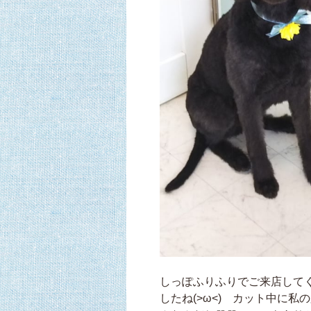
しっぽふりふりでご来店してく
したね(>ω<) カット中に私