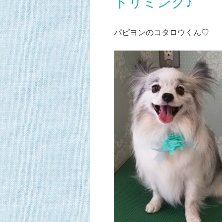
トリミング♪
パピヨンのコタロウくん♡