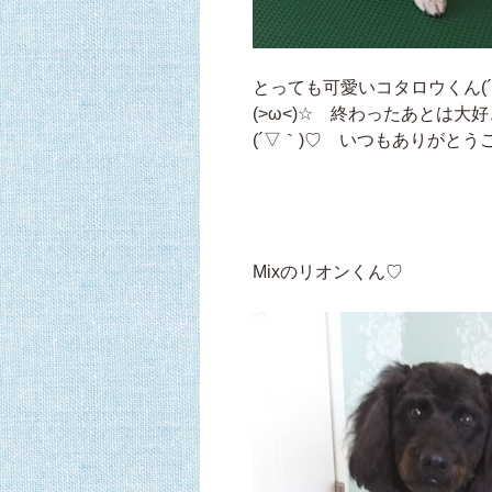
とっても可愛いコタロウくん(
(>ω<)☆ 終わったあとは
(´▽｀)♡ いつもありがとうご
Mixのリオンくん♡