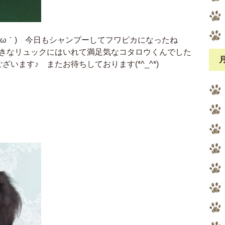
´ω｀) 今日もシャンプーしてフワピカになったね
大好きなリュックにはいれて満足気なコタロウくんでした
ざいます♪ またお待ちしております(*^_^*)