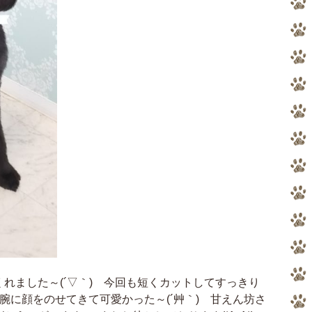
れました～(´▽｀) 今回も短くカットしてすっきり
の腕に顔をのせてきて可愛かった～(´艸｀) 甘えん坊さ