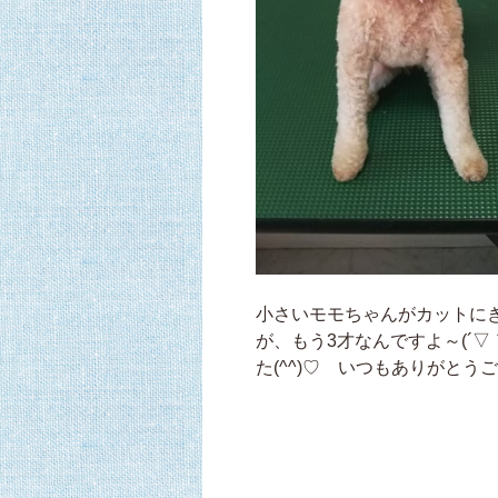
小さいモモちゃんがカットにき
が、もう3才なんですよ～(´
た(^^)♡ いつもありがとうご