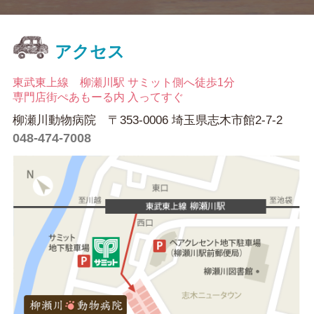
アクセス
東武東上線 柳瀬川駅 サミット側へ徒歩1分
専門店街ぺあもーる内 入ってすぐ
柳瀬川動物病院 〒353-0006 埼玉県志木市館2-7-2
048-474-7008