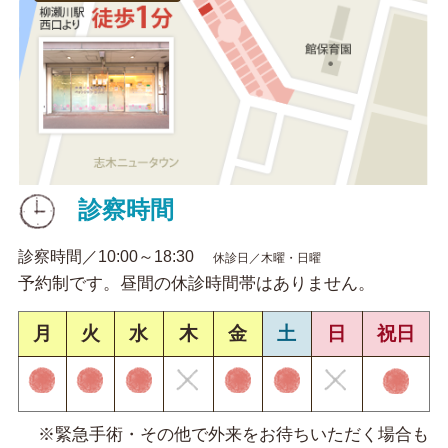
診察時間
診察時間／10:00～18:30
休診日／木曜・日曜
予約制です。昼間の休診時間帯はありません。
月
火
水
木
金
土
日
祝日
※緊急手術・その他で外来をお待ちいただく場合も