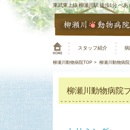
東武東上線 柳瀬川駅 徒歩1分 ぺあも
スタッフ紹介
病
柳瀬川動物病院TOP
柳瀬川動物病院
柳瀬川動物病院