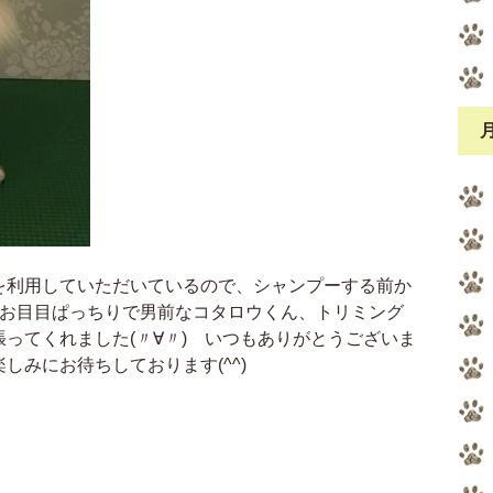
を利用していただいているので、シャンプーする前か
<)お目目ぱっちりで男前なコタロウくん、トリミング
ってくれました(〃∀〃) いつもありがとうございま
しみにお待ちしております(^^)