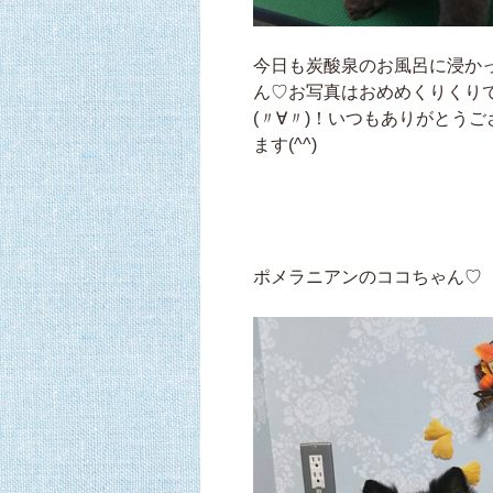
今日も炭酸泉のお風呂に浸か
ん♡お写真はおめめくりくり
(〃∀〃)！いつもありがとう
ます(^^)
ポメラニアンのココちゃん♡