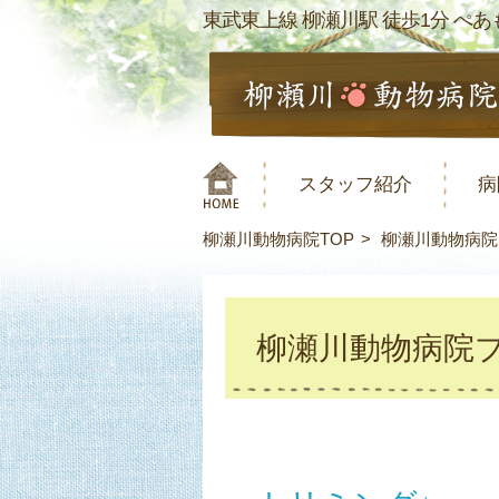
東武東上線 柳瀬川駅 徒歩1分 ぺあも
スタッフ紹介
病
柳瀬川動物病院TOP
柳瀬川動物病院
柳瀬川動物病院