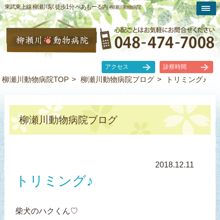
東武東上線 柳瀬川駅 徒歩1分 ぺあもーる内 -
柳瀬川動物病院
アクセス
診察時間
柳瀬川動物病院TOP
柳瀬川動物病院ブログ
トリミング♪
柳瀬川動物病院ブログ
2018.12.11
トリミング♪
柴犬のハクくん♡