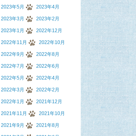
2023年5月
2023年4月
2023年3月
2023年2月
2023年1月
2022年12月
2022年11月
2022年10月
2022年9月
2022年8月
2022年7月
2022年6月
2022年5月
2022年4月
2022年3月
2022年2月
2022年1月
2021年12月
2021年11月
2021年10月
2021年9月
2021年8月