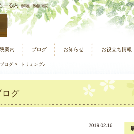
ーる内 -
柳瀬川動物病院
院案内
ブログ
お知らせ
お役立ち情報
ブログ
トリミング♪
ブログ
2019.02.16