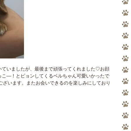
いていましたが、最後まで頑張ってくれました♡お顔
っこ―！とピョンしてくるベルちゃん可愛いかったで
うございます。またお会いできるのを楽しみにしており