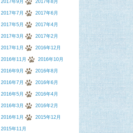
2017年9月
2017年8月
2017年7月
2017年6月
2017年5月
2017年4月
2017年3月
2017年2月
2017年1月
2016年12月
2016年11月
2016年10月
2016年9月
2016年8月
2016年7月
2016年6月
2016年5月
2016年4月
2016年3月
2016年2月
2016年1月
2015年12月
2015年11月