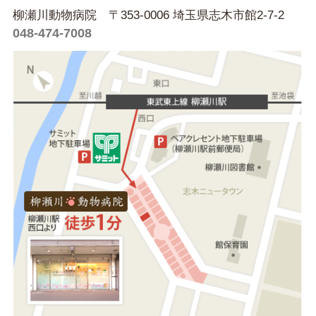
柳瀬川動物病院 〒353-0006 埼玉県志木市館2-7-2
048-474-7008