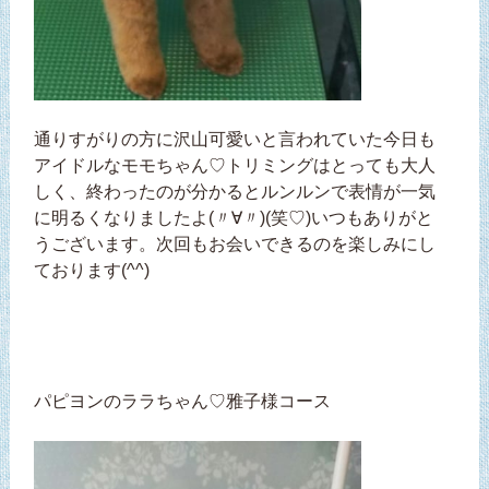
通りすがりの方に沢山可愛いと言われていた今日も
アイドルなモモちゃん♡トリミングはとっても大人
しく、終わったのが分かるとルンルンで表情が一気
に明るくなりましたよ(〃∀〃)(笑♡)いつもありがと
うございます。次回もお会いできるのを楽しみにし
ております(^^)
パピヨンのララちゃん♡雅子様コース