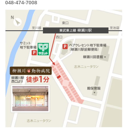
048-474-7008