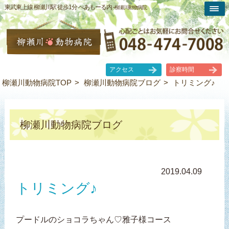
東武東上線 柳瀬川駅 徒歩1分 ぺあもーる内 -
柳瀬川動物病院
アクセス
診察時間
柳瀬川動物病院TOP
柳瀬川動物病院ブログ
トリミング♪
柳瀬川動物病院ブログ
2019.04.09
トリミング♪
プードルのショコラちゃん♡雅子様コース