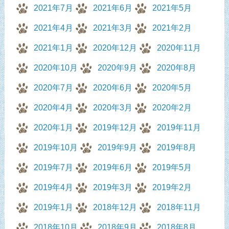
2021年7月
2021年6月
2021年5月
2021年4月
2021年3月
2021年2月
2021年1月
2020年12月
2020年11月
2020年10月
2020年9月
2020年8月
2020年7月
2020年6月
2020年5月
2020年4月
2020年3月
2020年2月
2020年1月
2019年12月
2019年11月
2019年10月
2019年9月
2019年8月
2019年7月
2019年6月
2019年5月
2019年4月
2019年3月
2019年2月
2019年1月
2018年12月
2018年11月
2018年10月
2018年9月
2018年8月