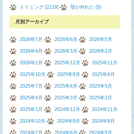
トリミング (2119)
顎が外れた (5)
月別アーカイブ
2026年7月
2026年6月
2026年5月
2026年4月
2026年3月
2026年2月
2026年1月
2025年12月
2025年11月
2025年10月
2025年9月
2025年8月
2025年7月
2025年6月
2025年5月
2025年4月
2025年3月
2025年2月
2025年1月
2024年12月
2024年11月
2024年10月
2024年9月
2024年8月
2024年7月
2024年6月
2024年5月