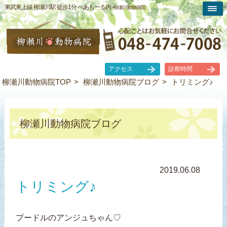
東武東上線 柳瀬川駅 徒歩1分 ぺあもーる内 -
柳瀬川動物病院
アクセス
診察時間
柳瀬川動物病院TOP
柳瀬川動物病院ブログ
トリミング♪
柳瀬川動物病院ブログ
2019.06.08
トリミング♪
プードルのアンジュちゃん♡