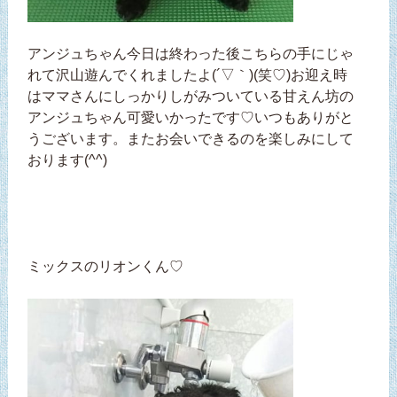
アンジュちゃん今日は終わった後こちらの手にじゃ
れて沢山遊んでくれましたよ(´▽｀)(笑♡)お迎え時
はママさんにしっかりしがみついている甘えん坊の
アンジュちゃん可愛いかったです♡いつもありがと
うございます。またお会いできるのを楽しみにして
おります(^^)
ミックスのリオンくん♡