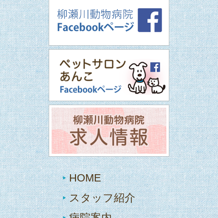
HOME
スタッフ紹介
病院案内