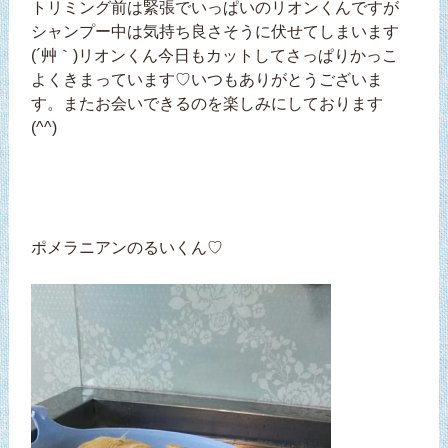
トリミング前は緊張でいっぱいのリオンくんですが
シャンプー中は気持ち良さそうに伏せてしまいます
(´艸｀)リオンくん今日もカットしてさっぱりかっこ
よくきまっています♡いつもありがとうございま
す。またお会いできるのを楽しみにしております
(^^)
ポメラニアンのるいくん♡