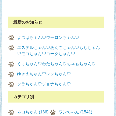
最新のお知らせ
よつばちゃん♡ウーロンちゃん♡
エステルちゃん♡あんこちゃん♡もちちゃん
♡モコちゃん♡コークちゃん♡
くぅちゃん♡わたちゃん♡ちゃもちゃん♡
ゆきえちゃん♡レンちゃん♡
ソラちゃん♡ジョナちゃん♡
カテゴリ別
ネコちゃん (136)
ワンちゃん (1541)