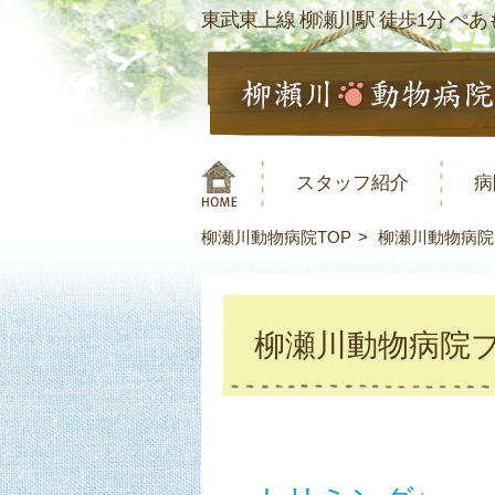
東武東上線 柳瀬川駅 徒歩1分 ぺあも
スタッフ紹介
病
柳瀬川動物病院TOP
柳瀬川動物病院
柳瀬川動物病院