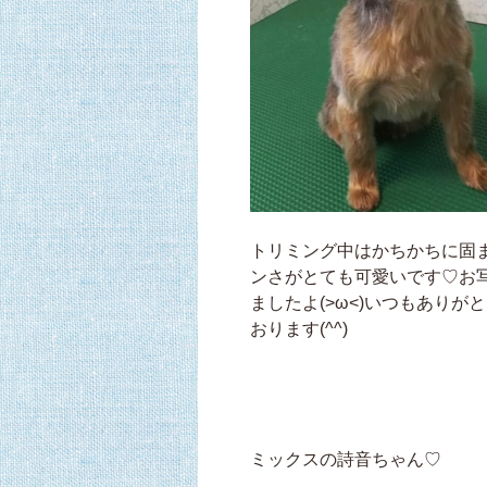
トリミング中はかちかちに固
ンさがとても可愛いです♡お
ましたよ(>ω<)いつもあり
おります(^^)
ミックスの詩音ちゃん♡