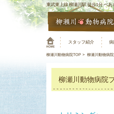
東武東上線 柳瀬川駅 徒歩1分 ぺあも
スタッフ紹介
病
柳瀬川動物病院TOP
柳瀬川動物病院
柳瀬川動物病院